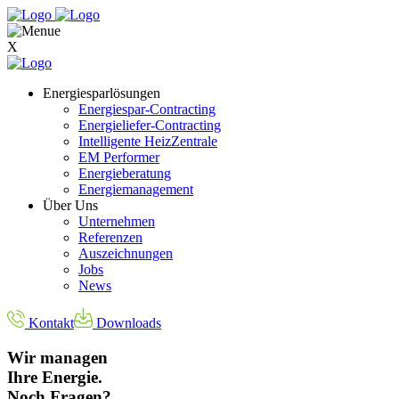
X
Energiesparlösungen
Energiespar-Contracting
Energieliefer-Contracting
Intelligente HeizZentrale
EM Performer
Energieberatung
Energiemanagement
Über Uns
Unternehmen
Referenzen
Auszeichnungen
Jobs
News
Kontakt
Downloads
Wir managen
Ihre Energie.
Noch Fragen?