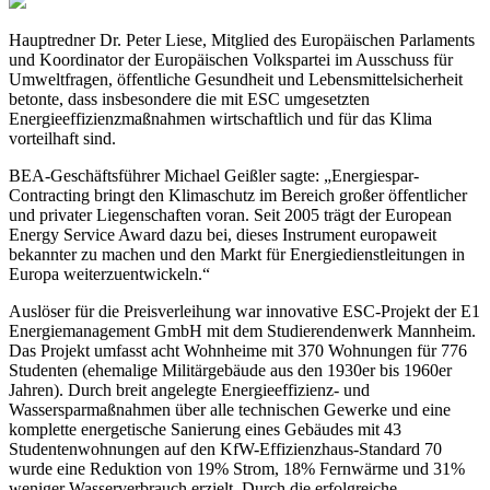
Hauptredner Dr. Peter Liese, Mitglied des Europäischen Parlaments
und Koordinator der Europäischen Volkspartei im Ausschuss für
Umweltfragen, öffentliche Gesundheit und Lebensmittelsicherheit
betonte, dass insbesondere die mit ESC umgesetzten
Energieeffizienzmaßnahmen wirtschaftlich und für das Klima
vorteilhaft sind.
BEA-Geschäftsführer Michael Geißler sagte: „Energiespar-
Contracting bringt den Klimaschutz im Bereich großer öffentlicher
und privater Liegenschaften voran. Seit 2005 trägt der European
Energy Service Award dazu bei, dieses Instrument europaweit
bekannter zu machen und den Markt für Energiedienstleitungen in
Europa weiterzuentwickeln.“
Auslöser für die Preisverleihung war innovative ESC-Projekt der E1
Energiemanagement GmbH mit dem Studierendenwerk Mannheim.
Das Projekt umfasst acht Wohnheime mit 370 Wohnungen für 776
Studenten (ehemalige Militärgebäude aus den 1930er bis 1960er
Jahren). Durch breit angelegte Energieeffizienz- und
Wassersparmaßnahmen über alle technischen Gewerke und eine
komplette energetische Sanierung eines Gebäudes mit 43
Studentenwohnungen auf den KfW-Effizienzhaus-Standard 70
wurde eine Reduktion von 19% Strom, 18% Fernwärme und 31%
weniger Wasserverbrauch erzielt. Durch die erfolgreiche