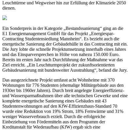
Leuchttürme und Wegweiser hin zur Erfüllung der Klimaziele 2050
dienen.
Ein Sonderpreis in der Kategorie „Bestandssanierung“ ging an die
E1 Energiemanagement GmbH für das Projekt „Energiespar-
Contracting Studentensiedlung Mannheim“. Es bezieht auch die
energetische Sanierung der Gebäudehülle in das Contracting mit ein.
Die Jury lobte die schnelle Projektumsetzung innerhalb eines Jahres
und das Einsparversprechen in Höhe von nahezu 150.000 Euro.
Bereits im ersten Jahr nach Durchführung der Maßnahme war das
Ziel erreicht. „Ein Leuchtturmprojekt der zukunftsorientierten
Gebäudesanierung mit bundesweiter Ausstrahlung“, befand die Jury.
Das ausgezeichnete Projekt umfasst acht Wohnheime mit 370
Wohnungen für 776 Studenten (ehemalige Militärgebäude aus den
1930er bis 1960er Jahren). Durch breit angelegte Energieeffizienz-
und Wassersparmaßnahmen über alle technischen Gewerke und eine
komplette energetische Sanierung eines Gebäudes mit 43
Studentenwohnungen auf den KfW-Effizienzhaus-Standard 70
wurde eine Reduktion von 19% Strom, 18% Fernwärme und 31%
weniger Wasserverbrauch erzielt. Durch die erfolgreiche
Einbeziehung von Fördermitteln aus dem Programm der
Kreditanstalt für Wiederaufbau (KfW) ergab sich eine