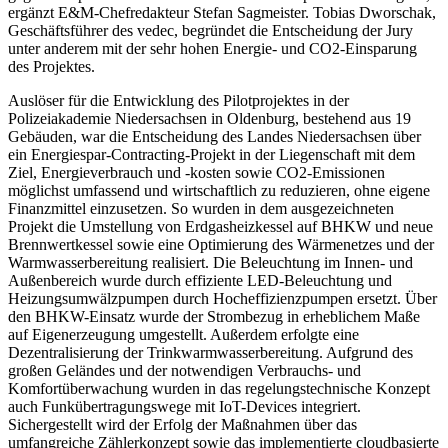
ergänzt E&M-Chefredakteur Stefan Sagmeister. Tobias Dworschak,
Geschäftsführer des vedec, begründet die Entscheidung der Jury
unter anderem mit der sehr hohen Energie- und CO2-Einsparung
des Projektes.
Auslöser für die Entwicklung des Pilotprojektes in der
Polizeiakademie Niedersachsen in Oldenburg, bestehend aus 19
Gebäuden, war die Entscheidung des Landes Niedersachsen über
ein Energiespar-Contracting-Projekt in der Liegenschaft mit dem
Ziel, Energieverbrauch und -kosten sowie CO2-Emissionen
möglichst umfassend und wirtschaftlich zu reduzieren, ohne eigene
Finanzmittel einzusetzen. So wurden in dem ausgezeichneten
Projekt die Umstellung von Erdgasheizkessel auf BHKW und neue
Brennwertkessel sowie eine Optimierung des Wärmenetzes und der
Warmwasserbereitung realisiert. Die Beleuchtung im Innen- und
Außenbereich wurde durch effiziente LED-Beleuchtung und
Heizungsumwälzpumpen durch Hocheffizienzpumpen ersetzt. Über
den BHKW-Einsatz wurde der Strombezug in erheblichem Maße
auf Eigenerzeugung umgestellt. Außerdem erfolgte eine
Dezentralisierung der Trinkwarmwasserbereitung. Aufgrund des
großen Geländes und der notwendigen Verbrauchs- und
Komfortüberwachung wurden in das regelungstechnische Konzept
auch Funkübertragungswege mit IoT-Devices integriert.
Sichergestellt wird der Erfolg der Maßnahmen über das
umfangreiche Zählerkonzept sowie das implementierte cloudbasierte