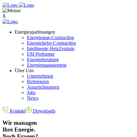
X
Energiesparlösungen
Energiespar-Contracting
Energieliefer-Contracting
Intelligente HeizZentrale
EM Performer
Energieberatung
Energiemanagement
Über Uns
Unternehmen
Referenzen
Auszeichnungen
Jobs
News
Kontakt
Downloads
Wir managen
Ihre Energie.
Noch Fragen?