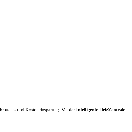
erbrauchs- und Kosteneinsparung. Mit der
I
ntelligente
H
eiz
Z
entrale