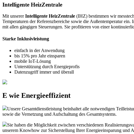
I
ntelligente
H
eiz
Z
entrale
Mit unserer
I
ntelligente
H
eiz
Z
entrale
(IHZ) bestimmen wir messtechn
Temperaturen der Referenzbereiche sowie die Außentemperatur ein. I
mit allen gängigen Steuerungen. Sie profitieren von einer kontinuier
Starke Inklusivleistung
einfach in der Anwendung
bis 15% pro Jahr einsparen
mobile IoT-Lösung
Unterstützung durch Energieprofis
Datenzugriff immer und überall
E wie Energieeffizient
Unsere Gesamtdienstleistung beinhaltet alle notwendigen Teilleist
sowie die Vernetzung und Aufschaltung des Gesamtsystems.
Sie haben die Möglichkeit zwischen verschiedenen Realisierungsvar
unserem Knowhow zur Sicherstellung Ihrer Energieeinsparung und A