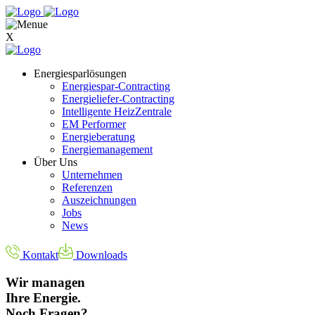
X
Energiesparlösungen
Energiespar-Contracting
Energieliefer-Contracting
Intelligente HeizZentrale
EM Performer
Energieberatung
Energiemanagement
Über Uns
Unternehmen
Referenzen
Auszeichnungen
Jobs
News
Kontakt
Downloads
Wir managen
Ihre Energie.
Noch Fragen?