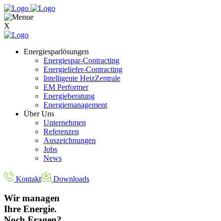
X
Energiesparlösungen
Energiespar-Contracting
Energieliefer-Contracting
Intelligente HeizZentrale
EM Performer
Energieberatung
Energiemanagement
Über Uns
Unternehmen
Referenzen
Auszeichnungen
Jobs
News
Kontakt
Downloads
Wir managen
Ihre Energie.
Noch Fragen?