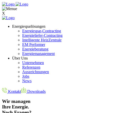
X
Energiesparlösungen
Energiespar-Contracting
Energieliefer-Contracting
Intelligente HeizZentrale
EM Performer
Energieberatung
Energiemanagement
Über Uns
Unternehmen
Referenzen
Auszeichnungen
Jobs
News
Kontakt
Downloads
Wir managen
Ihre Energie.
Noch Fragen?